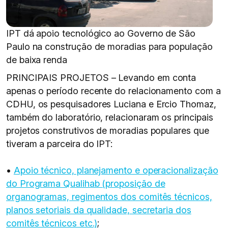
IPT dá apoio tecnológico ao Governo de São
Paulo na construção de moradias para população
de baixa renda
PRINCIPAIS PROJETOS – Levando em conta
apenas o período recente do relacionamento com a
CDHU, os pesquisadores Luciana e Ercio Thomaz,
também do laboratório, relacionaram os principais
projetos construtivos de moradias populares que
tiveram a parceira do IPT:
•
Apoio técnico, planejamento e operacionalização
do Programa Qualihab (proposição de
organogramas, regimentos dos comitês técnicos,
planos setoriais da qualidade, secretaria dos
comitês técnicos etc.)
;