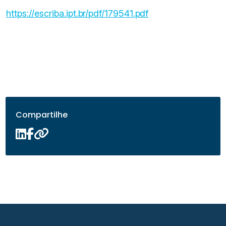
https://escriba.ipt.br/pdf/179541.pdf
Compartilhe