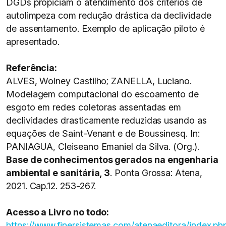
DGDs propiciam o atendimento dos critérios de
autolimpeza com redução drástica da declividade
de assentamento. Exemplo de aplicação piloto é
apresentado.
Referência:
ALVES, Wolney Castilho; ZANELLA, Luciano.
Modelagem computacional do escoamento de
esgoto em redes coletoras assentadas em
declividades drasticamente reduzidas usando as
equações de Saint-Venant e de Boussinesq. In:
PANIAGUA, Cleiseano Emaniel da Silva. (Org.).
Base de conhecimentos gerados na engenharia
ambiental e sanitária, 3
. Ponta Grossa: Atena,
2021. Cap.12. 253-267.
Acesso a Livro no todo:
https://www.finersistemas.com/atenaeditora/index.