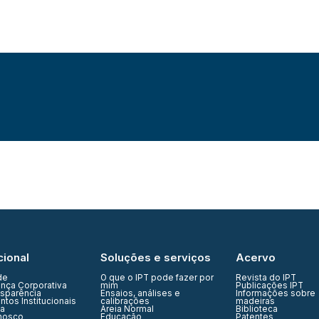
cional
Soluções e serviços
Acervo
de
O que o IPT pode fazer por
Revista do IPT
nça Corporativa
mim
Publicações IPT
nsparência
Ensaios, análises e
Informações sobre
tos Institucionais
calibrações
madeiras
ia
Areia Normal
Biblioteca
nosco
Educação
Patentes