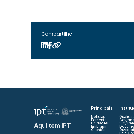
Compartilhe
Principais
Institu
Notícias
Qualida
Fomento
Governa
Unidades
SIC/Tra
Aqui tem IPT
Embrapii
Documen
Clientes
Ouvidor
Fale Co