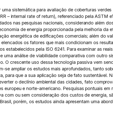
 uma sistemática para avaliação de coberturas verdes 
(IRR – internal rate of return), referenciado pela ASTM
ados nas pesquisas nacionais, considerando além dos
conomia de energia proporcionada pela melhoria da efi
ulação energética de edificações comerciais; além do 
e elencados os fatores que mais condicionam os result
os estabelecidos pela ISO 6241. Para examinar as reais 
 uma análise de viabilidade comparativa com outro sis
o. O crescente uso dessa tecnologia passiva vem send
m-se ampliar os estudos mais aprofundados, tanto sobre
ira, para que a sua aplicação seja de fato sustentável.
everter o declínio ambiental das cidades, fato comprova
s europeu e norte-americano. Pesquisas pontuais em r
iva com ou sem consideração dos custos de energia, sã
o Brasil, porém, os estudos ainda apresentam uma abord