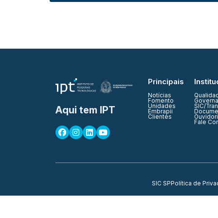
Principais
Institu
Notícias
Qualida
Fomento
Governa
Unidades
SIC/Tra
Aqui tem IPT
Embrapii
Documen
Clientes
Ouvidor
Fale Co
SIC SP
Política de Priv