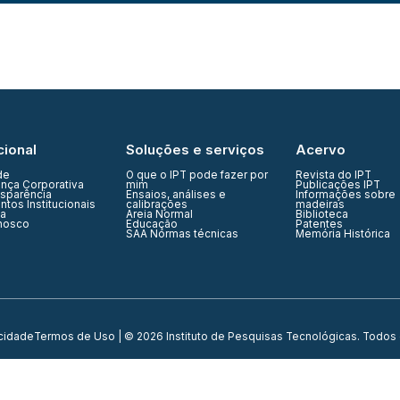
cional
Soluções e serviços
Acervo
de
O que o IPT pode fazer por
Revista do IPT
nça Corporativa
mim
Publicações IPT
nsparência
Ensaios, análises e
Informações sobre
tos Institucionais
calibrações
madeiras
ia
Areia Normal
Biblioteca
nosco
Educação
Patentes
SAA Normas técnicas
Memória Histórica
acidade
Termos de Uso
| © 2026 Instituto de Pesquisas Tecnológicas. Todos 