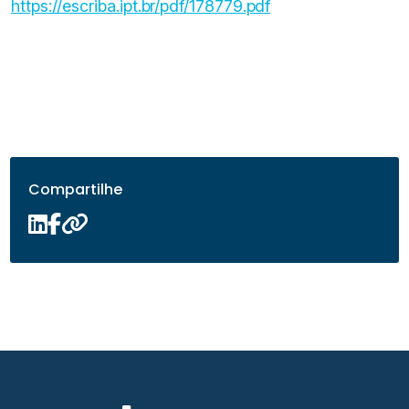
https://escriba.ipt.br/pdf/178779.pdf
Compartilhe