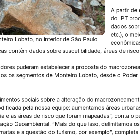
A partir de
do IPT pro
dados sobre
etc.), o me
eiro Lobato, no interior de São Paulo
econômicas
cas contêm dados sobre suscetibilidade, áreas de risco
sadores puderam estabelecer a proposta do macrozonea
odos os segmentos de Monteiro Lobato, desde o Poder 
imentos sociais sobre a alteração do macrozoneamento 
 modificada pela nossa equipe: aumentamos áreas urban
fia e as áreas de risco que foram mapeadas”, conta o p
iação Geoambiental. “Mais do que isso, delimitamos os 
matas e a questão do turismo, por exemplo”, completa 