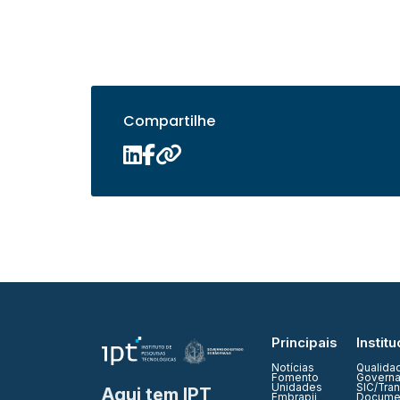
Compartilhe
Principais
Institu
Notícias
Qualida
Fomento
Governa
Unidades
SIC/Tra
Aqui tem IPT
Embrapii
Documen