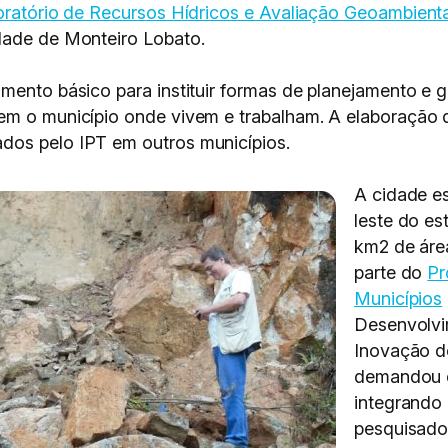
ratório de Recursos Hídricos e Avaliação Geoambienta
dade de Monteiro Lobato.
mento básico para instituir formas de planejamento e ge
sem o município onde vivem e trabalham. A elaboração
dos pelo IPT em outros municípios.
A cidade es
leste do e
km2 de áre
parte do
Pr
Municípios
Desenvolvi
Inovação d
demandou c
integrando 
pesquisador