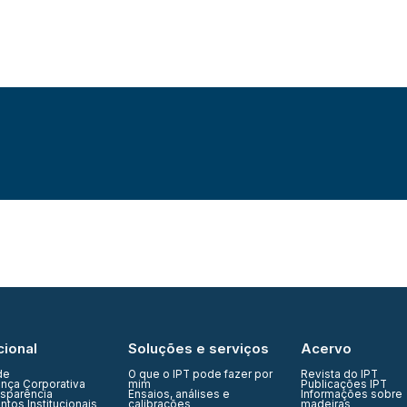
cional
Soluções e serviços
Acervo
de
O que o IPT pode fazer por
Revista do IPT
nça Corporativa
mim
Publicações IPT
nsparência
Ensaios, análises e
Informações sobre
tos Institucionais
calibrações
madeiras