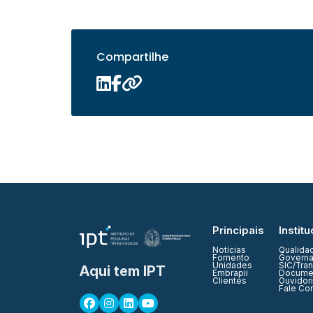
Compartilhe
Principais
Institu
Notícias
Qualida
Fomento
Governa
Unidades
SIC/Tra
Aqui tem IPT
Embrapii
Documen
Clientes
Ouvidor
Fale Co