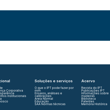
cional
Soluções e serviços
Acervo
de
O que o IPT pode fazer por
Revista do IPT
nça Corporativa
mim
Publicações IPT
nsparência
Ensaios, análises e
Informações sobre
tos Institucionais
calibrações
madeiras
ia
Areia Normal
Biblioteca
nosco
Educação
Patentes
SAA Normas técnicas
Memória Histórica