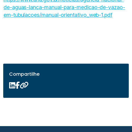
de-aguas-lanca-manual-para-medicao-de-vazao-
em-tubulacoes/manual-orientativo_web-1.pdf
Compartilhe