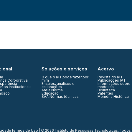
cional
Soluções e serviços
Acervo
de
O que o IPT pode fazer por
Revista do IPT
nça Corporativa
mim
Publicações IPT
nsparência
Ensaios, análises e
Informações sobre
tos Institucionais
calibrações
madeiras
ia
Areia Normal
Biblioteca
nosco
Educação
Patentes
SAA Normas técnicas
Memória Histórica
acidade
Termos de Uso
| © 2026 Instituto de Pesquisas Tecnológicas. Todos 