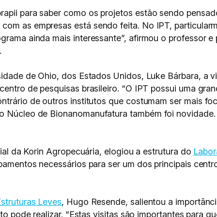
rapii para saber como os projetos estão sendo pensad
com as empresas está sendo feita. No IPT, particularm
ograma ainda mais interessante”, afirmou o professor e
.
rsidade de Ohio, dos Estados Unidos, Luke Bárbara, a 
centro de pesquisas brasileiro. “O IPT possui uma gran
ntrário de outros institutos que costumam ser mais fo
do Núcleo de Bionanomanufatura também foi novidade. 
rial da Korin Agropecuária, elogiou a estrutura do
Labor
ipamentos necessários para ser um dos principais centr
struturas Leves
, Hugo Resende, salientou a importânc
uto pode realizar. “Estas visitas são importantes para q