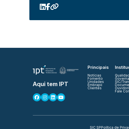
Principais
Institu
Notícias
Qualida
Fomento
Governa
Unidades
SIC/Tra
Aqui tem IPT
Embrapii
Documen
Clientes
Ouvidor
Fale Co
SIC SP
Política de Priv