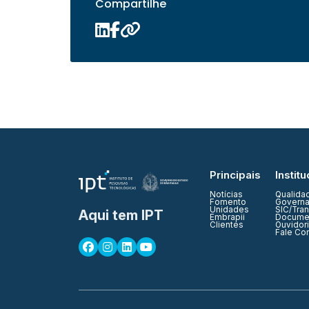
Compartilhe
Principais
Institu
Notícias
Qualida
Fomento
Governa
Unidades
SIC/Tra
Aqui tem IPT
Embrapii
Documen
Clientes
Ouvidor
Fale Co