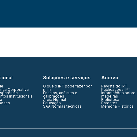
cional
Soluções e serviços
Acervo
de
O que o IPT pode fazer por
Revista do IPT
nça Corporativa
mim
Publicações IPT
nsparência
Ensaios, análises e
Informações sobre
tos Institucionais
calibrações
madeiras
ia
Areia Normal
Biblioteca
nosco
Educação
Patentes
SAA Normas técnicas
Memória Histórica