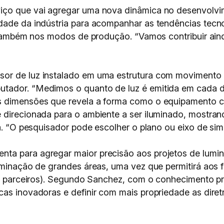
iço que vai agregar uma nova dinâmica no desenvolvi
dade da indústria para acompanhar as tendências tecno
ia também nos modos de produção. “Vamos contribuir ai
r de luz instalado em uma estrutura com movimento ci
tador. “Medimos o quanto de luz é emitida em cada di
s dimensões que revela a forma como o equipamento co
é direcionada para o ambiente a ser iluminado, mostra
a. “O pesquisador pode escolher o plano ou eixo de sime
ta para agregar maior precisão aos projetos de lumin
luminação de grandes áreas, uma vez que permitirá aos 
s e parceiros). Segundo Sanchez, com o conhecimento pr
as inovadoras e definir com mais propriedade as diret