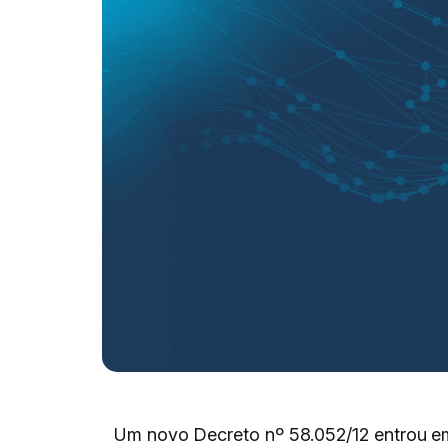
Um novo Decreto nº 58.052/12 entrou em 