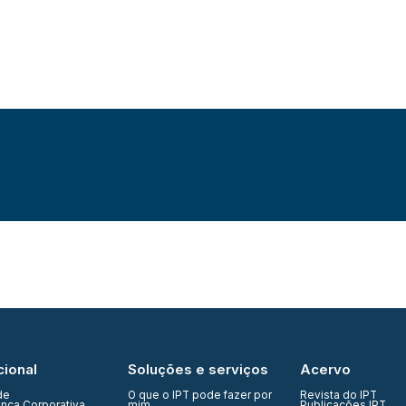
cional
Soluções e serviços
Acervo
de
O que o IPT pode fazer por
Revista do IPT
nça Corporativa
mim
Publicações IPT