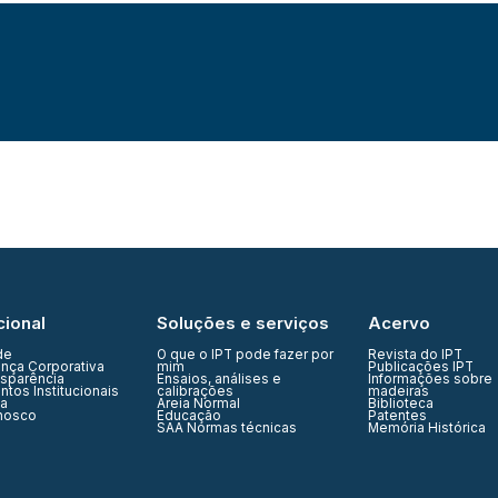
cional
Soluções e serviços
Acervo
de
O que o IPT pode fazer por
Revista do IPT
nça Corporativa
mim
Publicações IPT
nsparência
Ensaios, análises e
Informações sobre
tos Institucionais
calibrações
madeiras
ia
Areia Normal
Biblioteca
nosco
Educação
Patentes
SAA Normas técnicas
Memória Histórica