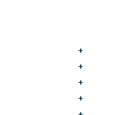
+
+
+
+
+