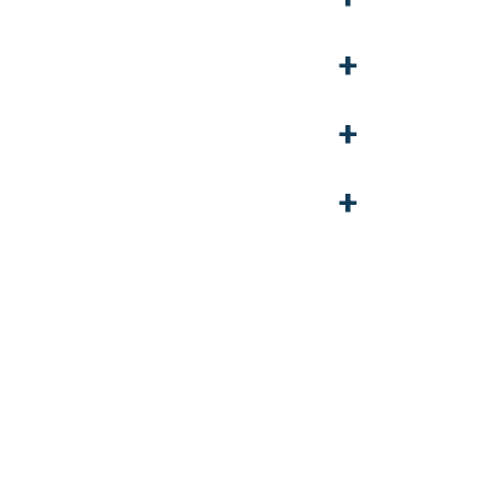
+
+
+