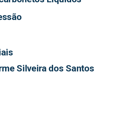
essão
iais
rme Silveira dos Santos