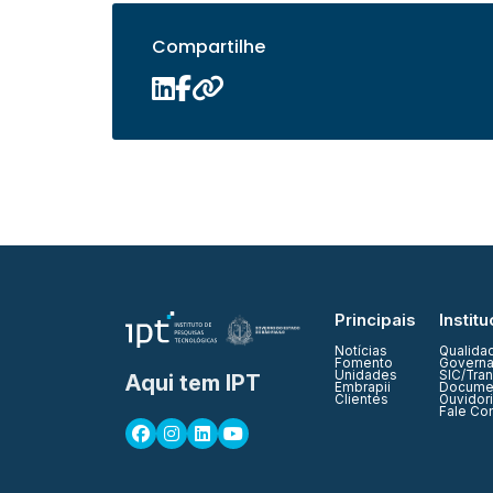
Compartilhe
Principais
Institu
Notícias
Qualida
Fomento
Governa
Unidades
SIC/Tra
Aqui tem IPT
Embrapii
Documen
Clientes
Ouvidor
Fale Co