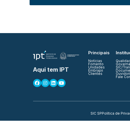
Principais
Institu
Notícias
Qualida
Fomento
Governa
Unidades
SIC/Tra
Aqui tem IPT
Embrapii
Documen
Clientes
Ouvidor
Fale Co
SIC SP
Política de Priv