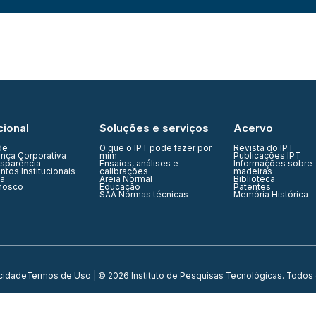
cional
Soluções e serviços
Acervo
de
O que o IPT pode fazer por
Revista do IPT
nça Corporativa
mim
Publicações IPT
nsparência
Ensaios, análises e
Informações sobre
tos Institucionais
calibrações
madeiras
ia
Areia Normal
Biblioteca
nosco
Educação
Patentes
SAA Normas técnicas
Memória Histórica
acidade
Termos de Uso
| © 2026 Instituto de Pesquisas Tecnológicas. Todos 