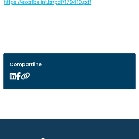
https://escriba.ipt.br/pdf/179410.pdf
Compartilhe