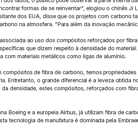
 dos lados, o público pode observar a parte interna 
ncontrar formas de se reinventar", elogiou o chinês Ji
visitante dos EUA, disse que os projetos com carbono
arbono na atmosfera. "Para além da inovação mecânica
associada ao uso dos compósitos reforçados por fibra
specíficas que dizem respeito à densidade do material.
da com materiais metálicos como ligas de alumínio.
 compósitos de fibra de carbono, temos propriedades 
tria. Entretanto, o grande diferencial é a leveza obtid
 da densidade, estes compósitos, reforçados com fibr
a Boeing e a europeia Airbus, já utilizam fibra de car
esta tecnologia de manufatura é dominada pela Embraer