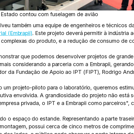
 Estado contou com fuselagem de avião
lveu também uma equipe de engenheiros e técnicos d
ial (Embrapii)
. Este projeto deverá permitir à indústria
s complexas do produto, e a redução de consumo de com
demonstrar que podemos desenvolver projetos de grand
 mais considerando a parceria com a Embrapii, gerando 
or da Fundação de Apoio ao IPT (FIPT), Rodrigo Andrad
o um projeto-piloto para o laboratório, queremos estim
utiva envolvida. A grandiosidade do projeto não está
mpresa privada, o IPT e a Embrapii como parceiros", 
 o espaço do estande. Representando a parte traseira
 montagem, possui cerca de cinco metros de compriment