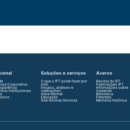
cional
Soluções e serviços
Acervo
de
O que o IPT pode fazer por
Revista do IPT
nça Corporativa
mim
Publicações IPT
nsparência
Ensaios, análises e
Informações sobre
tos Institucionais
calibrações
madeiras
ia
Areia Normal
Biblioteca
nosco
Educação
Patentes
SAA Normas técnicas
Memória Histórica