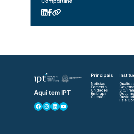
Compartilhe
Principais
Institu
Notícias
Qualida
Fomento
Governa
Unidades
SIC/Tra
Aqui tem IPT
Embrapii
Documen
Clientes
Ouvidor
Fale Co