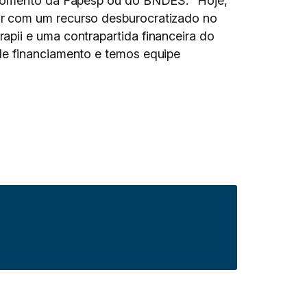
e fomento da Fapesp ou do BNDES. “Hoje,
r com um recurso desburocratizado no
pii e uma contrapartida financeira do
de financiamento e temos equipe