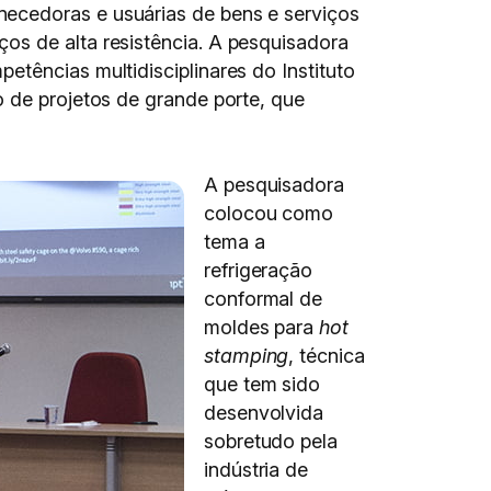
necedoras e usuárias de bens e serviços
os de alta resistência. A pesquisadora
etências multidisciplinares do Instituto
o de projetos de grande porte, que
A pesquisadora
colocou como
tema a
refrigeração
conformal de
moldes para
hot
stamping
, técnica
que tem sido
desenvolvida
sobretudo pela
indústria de