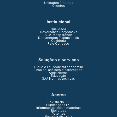
Fomento
Unidades Embrapii
Clientes
Institucional
Qualidade
Governança Corporativa
SIC/Transparência
Documentos Institucionais
Ouvidoria
Fale Conosco
Soluções e serviços
O que o IPT pode fazer por mim
Ensaios, análises e calibrações
Areia Normal
Educação
SAA Normas técnicas
Acervo
Revista do IPT
Publicações IPT
Informações sobre madeiras
Biblioteca
Patentes
Memória Histórica