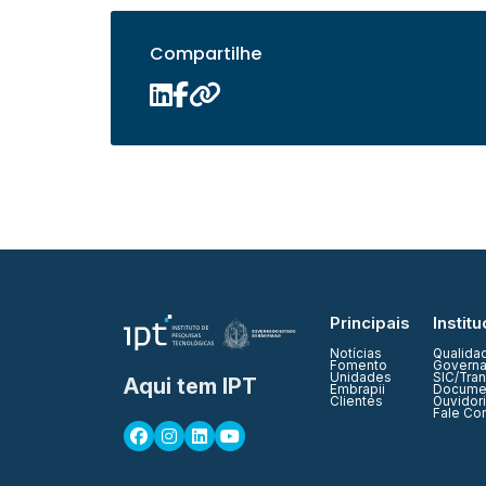
Compartilhe
Principais
Institu
Notícias
Qualida
Fomento
Governa
Unidades
SIC/Tra
Aqui tem IPT
Embrapii
Documen
Clientes
Ouvidor
Fale Co