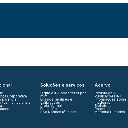
cional
Soluções e serviços
Acervo
de
O que o IPT pode fazer por
Revista do IPT
nça Corporativa
mim
Publicações IPT
nsparência
Ensaios, análises e
Informações sobre
tos Institucionais
calibrações
madeiras
ia
Areia Normal
Biblioteca
nosco
Educação
Patentes
SAA Normas técnicas
Memória Histórica