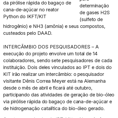
da pirólise rápida do bagaço de
determinação
cana-de-açúcar no reator
de gases H2S
Python do IKFT/KIT
(sulfeto de
hidrogênio) e NH3 (amônia) e seus compostos,
custeados pelo DAAD.
INTERCÃMBIO DOS PESQUISADORES – A
execução do projeto envolve um total de 14
colaboradores, sendo sete pesquisadores de cada
instituição. Dois deles vinculados ao IPT e dois do
KIT irão realizar um intercâmbio: o pesquisador
visitante Dênis Correa Meyer está na Alemanha
desde o mês de abril e ficará até outubro,
participando das atividades de geração de bio-óleo
via pirólise rápida do bagaço de cana-de-açúcar e
de hidrogenação catalítica do bio-óleo gerado.