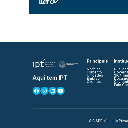
Principais
Institu
Notícias
Qualida
Fomento
Governa
Unidades
SIC/Tra
Aqui tem IPT
Embrapii
Documen
Clientes
Ouvidor
Fale Co
SIC SP
Política de Priv