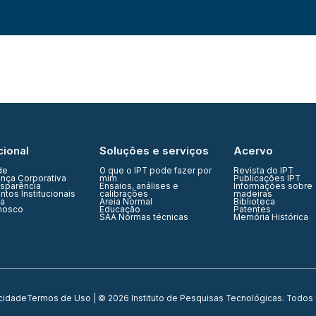
cional
Soluções e serviços
Acervo
de
O que o IPT pode fazer por
Revista do IPT
nça Corporativa
mim
Publicações IPT
nsparência
Ensaios, análises e
Informações sobre
tos Institucionais
calibrações
madeiras
ia
Areia Normal
Biblioteca
nosco
Educação
Patentes
SAA Normas técnicas
Memória Histórica
acidade
Termos de Uso
| © 2026 Instituto de Pesquisas Tecnológicas. Todos 