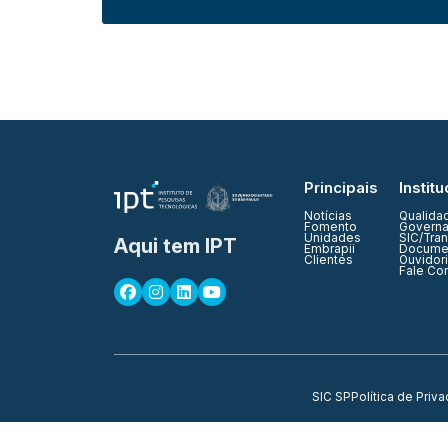
Principais
Institu
Notícias
Qualida
Fomento
Governa
Unidades
SIC/Tra
Aqui tem IPT
Embrapii
Documen
Clientes
Ouvidor
Fale Co
SIC SP
Política de Priv