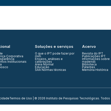
cional
Soluções e serviços
Acervo
de
O que o IPT pode fazer por
Revista do IPT
nça Corporativa
mim
Publicações IPT
nsparência
Ensaios, análises e
Informações sobre
tos Institucionais
calibrações
madeiras
ia
Areia Normal
Biblioteca
nosco
Educação
Patentes
SAA Normas técnicas
Memória Histórica
acidade
Termos de Uso
| © 2026 Instituto de Pesquisas Tecnológicas. Todos 