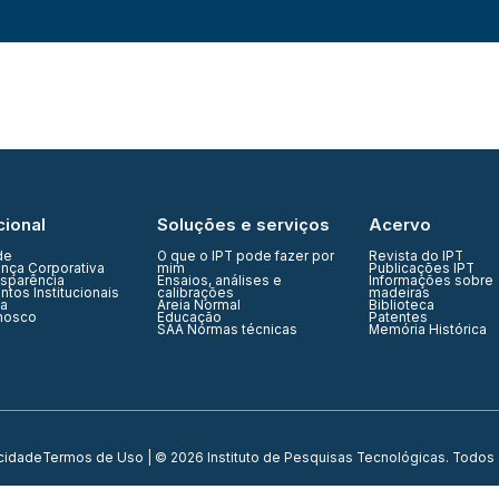
cional
Soluções e serviços
Acervo
de
O que o IPT pode fazer por
Revista do IPT
nça Corporativa
mim
Publicações IPT
nsparência
Ensaios, análises e
Informações sobre
tos Institucionais
calibrações
madeiras
ia
Areia Normal
Biblioteca
nosco
Educação
Patentes
SAA Normas técnicas
Memória Histórica
acidade
Termos de Uso
| © 2026 Instituto de Pesquisas Tecnológicas. Todos 