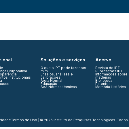
cional
Soluções e serviços
Acervo
de
O que o IPT pode fazer por
Revista do IPT
nça Corporativa
mim
Publicações IPT
nsparência
Ensaios, análises e
Informações sobre
tos Institucionais
calibrações
madeiras
ia
Areia Normal
Biblioteca
nosco
Educação
Patentes
SAA Normas técnicas
Memória Histórica
acidade
Termos de Uso
| © 2026 Instituto de Pesquisas Tecnológicas. Todos 