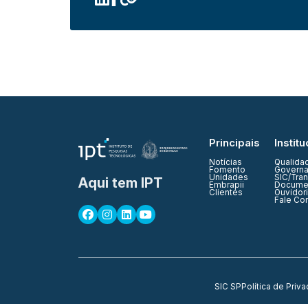
Principais
Institu
Notícias
Qualida
Fomento
Governa
Unidades
SIC/Tra
Aqui tem IPT
Embrapii
Documen
Clientes
Ouvidor
Fale Co
SIC SP
Política de Priv