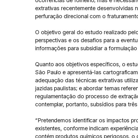
ocorrências de folhelho; mas é necessár
extrativas recentemente desenvolvidas n
perfuração direcional com o fraturamento
O objetivo geral do estudo realizado pelo
perspectivas e os desafios para a event
informações para subsidiar a formulação d
Quanto aos objetivos específicos, o estu
São Paulo e apresentá-las cartograficame
adequação das técnicas extrativas utili
jazidas paulistas; e abordar temas refe
regulamentação do processo de extração
contemplar, portanto, subsídios para trê
“Pretendemos identificar os impactos pr
existentes, conforme indicam experiência
contém produtos químicos perigosos, o 