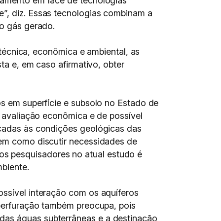
itamento em face de tecnologias
e”, diz. Essas tecnologias combinam a
 o gás gerado.
e técnica, econômica e ambiental, as
ista e, em caso afirmativo, obter
os em superfície e subsolo no Estado de
na avaliação econômica e de possível
icadas às condições geológicas das
 bem como discutir necessidades de
s pesquisadores no atual estudo é
mbiente.
ossível interação com os aquíferos
a perfuração também preocupa, pois
 das águas subterrâneas e a destinação