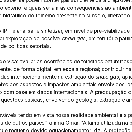
io saber se podem conter gás suficiente para o aprove
o exterior e quais seriam as consequências ao ambient
 hidráulico do folhelho presente no subsolo, liberando
 IPT é analisar e sintetizar, em nível de pré-viabilidad
ual exploração do possível
shale gas
, em território paul
e políticas setoriais.
do visa: avaliar as ocorrências de folhelhos betuminos
nte, de forma digital, em escala regional; contribuir 
zadas internacionalmente na extração do
shale gas
, apl
rentes aos aspectos e impactos ambientais envolvidos,
 com base em dados internacionais. A preocupação do
s questões básicas, envolvendo geologia, extração e a
ováveis tendo em vista nossa realidade ambiental e a p
s de outros países”, afirma Omar. “A lama utilizada n
que requer o devido equacionamento”, diz. A proteção