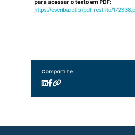
para acessar o texto em PDF:
https://escriba.ipt.br/pdf_restrito/172338.
Compartilhe