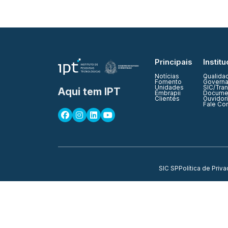
Principais
Institu
Notícias
Qualida
Fomento
Governa
Unidades
SIC/Tra
Aqui tem IPT
Embrapii
Documen
Clientes
Ouvidor
Fale Co
SIC SP
Política de Priv