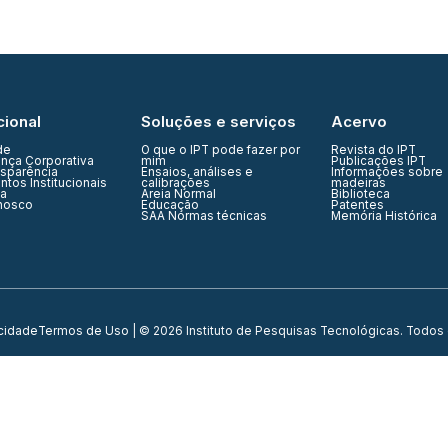
cional
Soluções e serviços
Acervo
de
O que o IPT pode fazer por
Revista do IPT
nça Corporativa
mim
Publicações IPT
nsparência
Ensaios, análises e
Informações sobre
tos Institucionais
calibrações
madeiras
ia
Areia Normal
Biblioteca
nosco
Educação
Patentes
SAA Normas técnicas
Memória Histórica
acidade
Termos de Uso
| © 2026 Instituto de Pesquisas Tecnológicas. Todos 