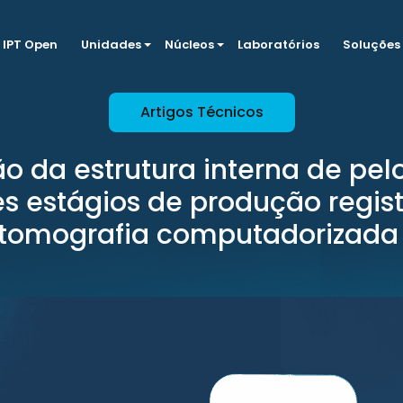
IPT Open
Unidades
Núcleos
Laboratórios
Soluções
Artigos Técnicos
o da estrutura interna de pe
es estágios de produção regis
tomografia computadorizada 