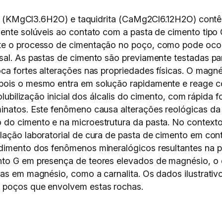
alita (KMgCl3.6H2O) e taquidrita (CaMg2Cl6.12H2O) con
mente solúveis ao contato com a pasta de cimento tipo
nte o processo de cimentação no poço, como pode oc
sal. As pastas de cimento são previamente testadas pa
oca fortes alterações nas propriedades físicas. O magn
pois o mesmo entra em solução rapidamente e reage co
solubilização inicial dos álcalis do cimento, com rápid
minatos. Este fenômeno causa alterações reológicas d
 do cimento e na microestrutura da pasta. No contexto
ação laboratorial de cura de pasta de cimento em conta
dimento dos fenômenos mineralógicos resultantes na pa
nto G em presença de teores elevados de magnésio, o 
cas em magnésio, como a carnalita. Os dados ilustrativ
 poços que envolvem estas rochas.