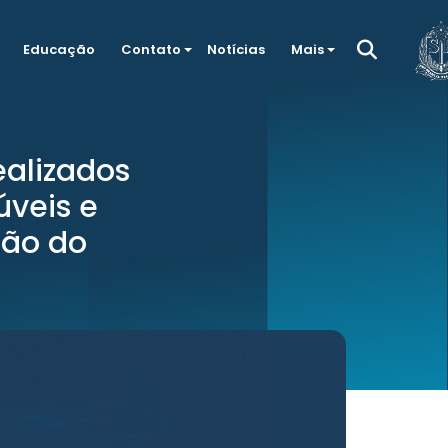
Educação
Contato
Notícias
Mais
ealizados
úveis e
ção do