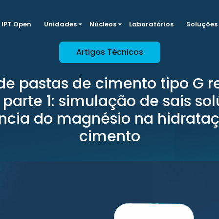
IPT Open
Unidades
Núcleos
Laboratórios
Soluções
Artigos Técnicos
de pastas de cimento tipo G r
: parte 1: simulação de sais sol
ência do magnésio na hidrata
cimento