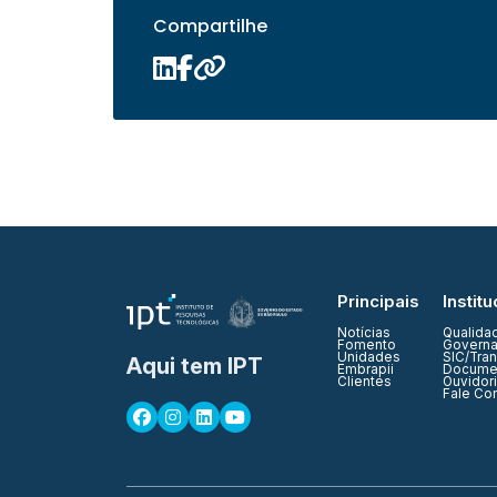
Compartilhe
Principais
Institu
Notícias
Qualida
Fomento
Governa
Unidades
SIC/Tra
Aqui tem IPT
Embrapii
Documen
Clientes
Ouvidor
Fale Co