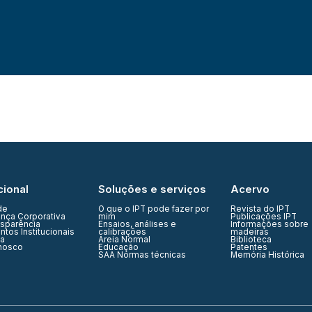
cional
Soluções e serviços
Acervo
de
O que o IPT pode fazer por
Revista do IPT
nça Corporativa
mim
Publicações IPT
nsparência
Ensaios, análises e
Informações sobre
tos Institucionais
calibrações
madeiras
ia
Areia Normal
Biblioteca
nosco
Educação
Patentes
SAA Normas técnicas
Memória Histórica