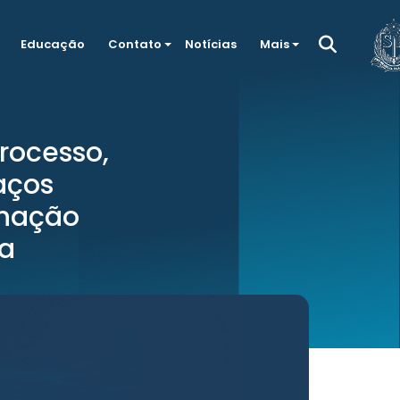
Educação
Contato
Notícias
Mais
processo,
aços
inação
a