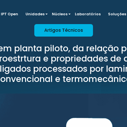
IPT Open
Unidades
Núcleos
Laboratórios
Soluções
Artigos Técnicos
em planta piloto, da relação 
roestrtura e propriedades de 
ligados processados por lam
convencional e termomecânic