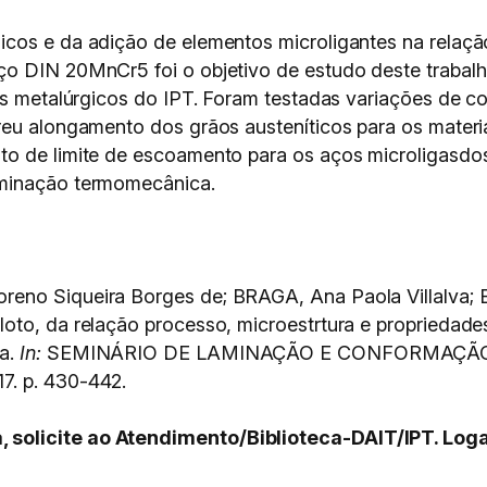
cos e da adição de elementos microligantes na relaçã
ço DIN 20MnCr5 foi o objetivo de estudo deste trabal
sos metalúrgicos do IPT. Foram testadas variações de 
reu alongamento dos grãos austeníticos para os mater
to de limite de escoamento para os aços microligasdo
aminação termomecânica.
reno Siqueira Borges de; BRAGA, Ana Paola Villalva;
oto, da relação processo, microestrtura e propriedad
ca.
In:
SEMINÁRIO DE LAMINAÇÃO E CONFORMAÇÃO DE 
7. p. 430-442.
olicite ao Atendimento/Biblioteca-DAIT/IPT. Logar