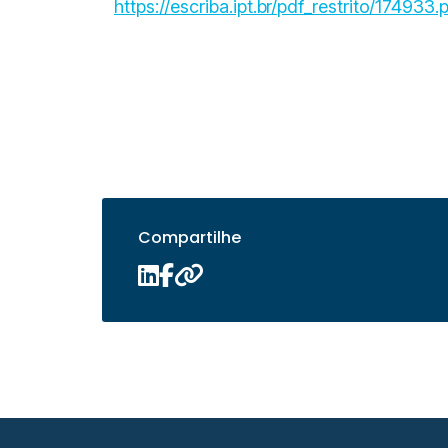
https://escriba.ipt.br/pdf_restrito/174933.
Compartilhe