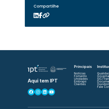
Compartilhe
Principais
Institu
Notícias
Qualida
Fomento
Governa
Unidades
SIC/Tra
Aqui tem IPT
Embrapii
Documen
Clientes
Ouvidor
Fale Co