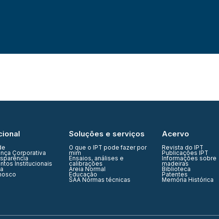
cional
Soluções e serviços
Acervo
de
O que o IPT pode fazer por
Revista do IPT
nça Corporativa
mim
Publicações IPT
nsparência
Ensaios, análises e
Informações sobre
tos Institucionais
calibrações
madeiras
ia
Areia Normal
Biblioteca
nosco
Educação
Patentes
SAA Normas técnicas
Memória Histórica