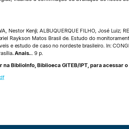
, Nestor Kenji; ALBUQUERQUE FILHO, José Luiz; REBE
el Raykson Matos Brasil de. Estudo do monitorament
licáveis e estudo de caso no nordeste brasileiro. I
sília
. Anais..
. 9 p.
na BiblioInfo, Biblioeca GITEB/IPT, para acessar o
df