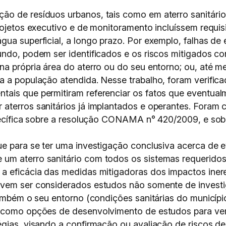
 de resíduos urbanos, tais como em aterro sanitário, 
rojetos executivo e de monitoramento incluíssem requi
ua superficial, a longo prazo. Por exemplo, falhas de 
undo, podem ser identificados e os riscos mitigados co
a própria área do aterro ou do seu entorno; ou, até m
a a população atendida. Nesse trabalho, foram verifica
ais que permitiram referenciar os fatos que eventual
aterros sanitários já implantados e operantes. Foram
specífica sobre a resolução CONAMA n° 420/2009, e sobr
ue para se ter uma investigação conclusiva acerca de 
um aterro sanitário com todos os sistemas requerido
a eficácia das medidas mitigadoras dos impactos iner
evem ser considerados estudos não somente de invest
também o seu entorno (condições sanitárias do municíp
 como opções de desenvolvimento de estudos para verif
égias, visando a confirmação ou avaliação de riscos d