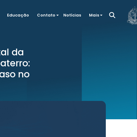
Educação
Contato
Notícias
Mais
al da
aterro:
caso no