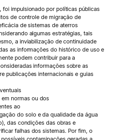
foi impulsionado por políticas públicas
sitos de controle de migração de
eficácia de sistemas de aterros
nsiderando algumas estratégias, tais
esmo, a inviabilização de continuidade
das as informações do histórico de uso e
mente podem contribuir para a
 consideradas informações sobre as
e publicações internacionais e guias
eventuais
s em normas ou dos
entes ao
igação do solo e da qualidade da água
io), das condições das obras e
icar falhas dos sistemas. Por fim, o
e possíveis contaminações geradas a