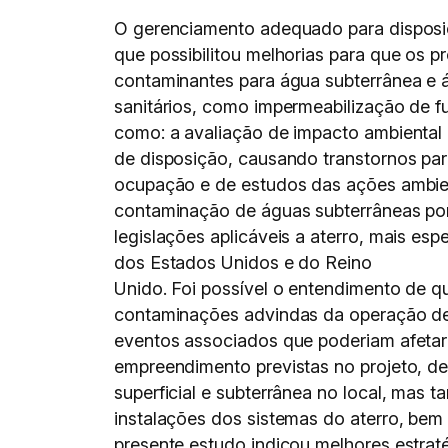
O gerenciamento adequado para disposição
que possibilitou melhorias para que os p
contaminantes para água subterrânea e ág
sanitários, como impermeabilização de f
como: a avaliação de impacto ambiental n
de disposição, causando transtornos par
ocupação e de estudos das ações ambient
contaminação de águas subterrâneas por 
legislações aplicáveis a aterro, mais e
dos Estados Unidos e do Reino
Unido. Foi possível o entendimento de q
contaminações advindas da operação de 
eventos associados que poderiam afetar 
empreendimento previstas no projeto, d
superficial e subterrânea no local, mas 
instalações dos sistemas do aterro, bem
presente estudo indicou melhores estrat