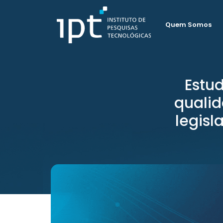
Quem Somos
Estu
qualid
legisl