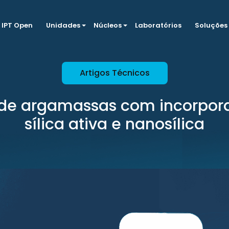
IPT Open
Unidades
Núcleos
Laboratórios
Soluções
Artigos Técnicos
 de argamassas com incorpor
sílica ativa e nanosílica