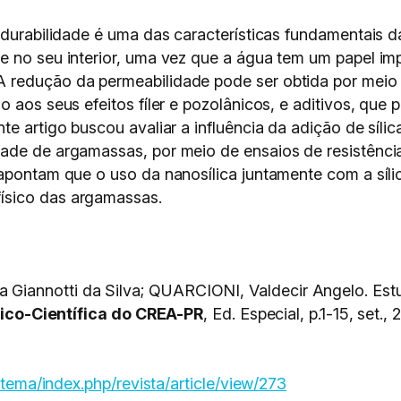
 durabilidade é uma das características fundamentais d
de no seu interior, uma vez que a água tem um papel 
A redução da permeabilidade pode ser obtida por mei
o aos seus efeitos fíler e pozolânicos, e aditivos, que
e artigo buscou avaliar a influência da adição de sílic
dade de argamassas, por meio de ensaios de resistênc
apontam que o uso da nanosílica juntamente com a síli
ísico das argamassas.
iannotti da Silva; QUARCIONI, Valdecir Angelo. Es
ico-Científica do CREA-PR
, Ed. Especial, p.1-15, set., 
istema/index.php/revista/article/view/273