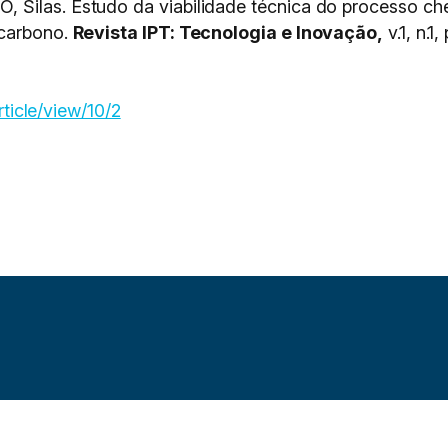
 Silas. Estudo da viabilidade técnica do processo c
 carbono.
Revista IPT: Tecnologia e Inovação,
v.1, n.1,
rticle/view/10/2