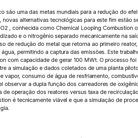
co são uma das metas mundiais para a redução do efei
novas alternativas tecnológicas para este fim estão 
O2 , conhecida como Chemical Looping Combustion o
uidizado e o nitrogênio separado mecanicamente na saí
so de redução do metal que retorna ao primeiro reator
água, permitindo a captura das emissões. Este trabal
ion com capacidade de gerar 100 MWt. O processo foi
 entre a simulação e dados coletados de uma planta pil
 de vapor, consumo de água de resfriamento, combustíve
observar a dupla função dos carreadores de oxigênio,
ura de operação dos reatores versus taxa de recirculaçã
tion é tecnicamente viável e que a simulação de proc
gia.