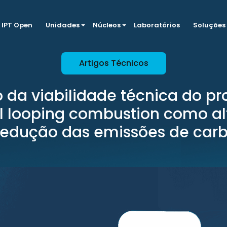
IPT Open
Unidades
Núcleos
Laboratórios
Soluções
Artigos Técnicos
 da viabilidade técnica do p
 looping combustion como al
redução das emissões de car