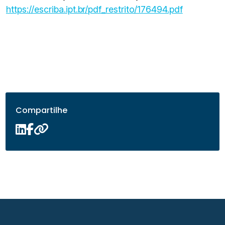
https://escriba.ipt.br/pdf_restrito/176494.pdf
Compartilhe