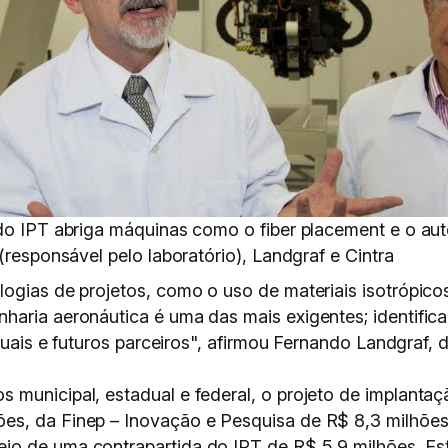
do IPT abriga máquinas como o fiber placement e o aut
(responsável pelo laboratório), Landgraf e Cintra
logias de projetos, como o uso de materiais isotrópic
aria aeronáutica é uma das mais exigentes; identificar
atuais e futuros parceiros", afirmou Fernando Landgraf, d
municipal, estadual e federal, o projeto de implantaçã
es, da Finep – Inovação e Pesquisa de R$ 8,3 milhões
io de uma contrapartida do IPT de R$ 5,9 milhões. Est