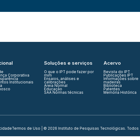
cional
Soluções e serviços
Acervo
de
O que o IPT pode fazer por
Revista do IPT
nça Corporativa
mim
Publicações IPT
nsparência
Ensaios, análises e
Informações sobre
tos Institucionais
calibrações
madeiras
ia
Areia Normal
Biblioteca
nosco
Educação
Patentes
SAA Normas técnicas
Memória Histórica
acidade
Termos de Uso
| © 2026 Instituto de Pesquisas Tecnológicas. Todos 