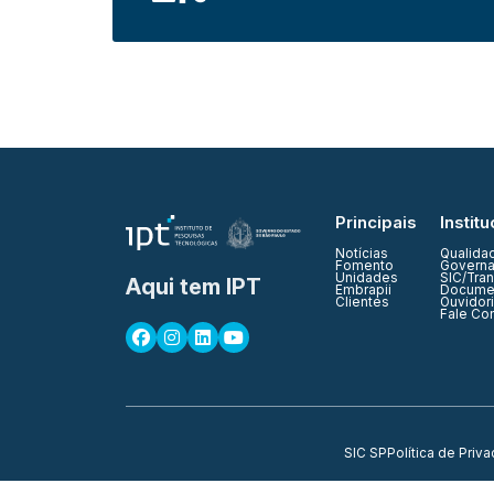
Principais
Institu
Notícias
Qualida
Fomento
Governa
Unidades
SIC/Tra
Aqui tem IPT
Embrapii
Documen
Clientes
Ouvidor
Fale Co
SIC SP
Política de Priv