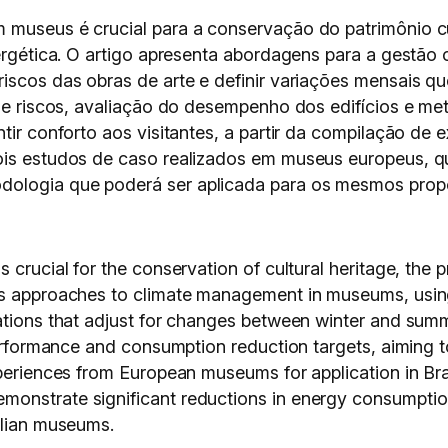
 museus é crucial para a conservação do patrimônio cul
nergética. O artigo apresenta abordagens para a gestão 
riscos das obras de arte e definir variações mensais q
o de riscos, avaliação do desempenho dos edifícios e 
ntir conforto aos visitantes, a partir da compilação de
dois estudos de caso realizados em museus europeus,
ologia que poderá ser aplicada para os mesmos propó
crucial for the conservation of cultural heritage, the pr
ts approaches to climate management in museums, using
ations that adjust for changes between winter and summ
 performance and consumption reduction targets, aiming 
periences from European museums for application in Braz
onstrate significant reductions in energy consumption
ilian museums.