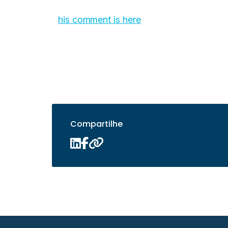
his comment is here
Compartilhe