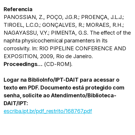
Referencia
PANOSSIAN, Z., POÇO, J.G.R.; PROENÇA, J.L.J.;
TIROEL, L.C.O.; GONÇALVES, R.; MORAES, R.H.;
NAGAYASSU, V.Y.; PIMENTA, G.S. The effect of the
naphta physicochemical paramenters in its
corrosivity. In: RIO PIPELINE CONFERENCE AND
EXPOSITION, 2009, Rio de Janeiro.
Proceedings…
(CD-ROM).
Logar na BiblioInfo/IPT-DAIT para acessar o
texto em PDF. Documento está protegido com
senha, solicite ao Atendimento/Biblioteca-
DAIT/IPT:
escriba.ipt.br/pdf_restrito/168767.pdf