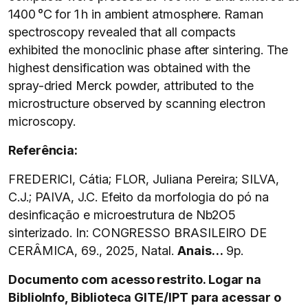
1400 °C for 1 h in ambient atmosphere. Raman
spectroscopy revealed that all compacts
exhibited the monoclinic phase after sintering. The
highest densification was obtained with the
spray-dried Merck powder, attributed to the
microstructure observed by scanning electron
microscopy.
Referência:
FREDERICI, Cátia; FLOR, Juliana Pereira; SILVA,
C.J.; PAIVA, J.C. Efeito da morfologia do pó na
desinficação e microestrutura de Nb2O5
sinterizado. In: CONGRESSO BRASILEIRO DE
CERÂMICA, 69., 2025, Natal.
Anais…
9p.
Documento com acesso restrito. Logar na
BiblioInfo, Biblioteca GITE/IPT para acessar o