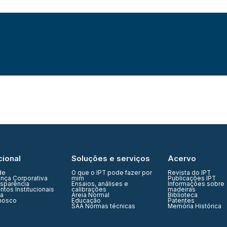
cional
Soluções e serviços
Acervo
de
O que o IPT pode fazer por
Revista do IPT
nça Corporativa
mim
Publicações IPT
nsparência
Ensaios, análises e
Informações sobre
tos Institucionais
calibrações
madeiras
ia
Areia Normal
Biblioteca
nosco
Educação
Patentes
SAA Normas técnicas
Memória Histórica