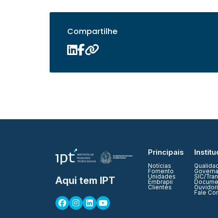
Compartilhe
Principais
Institu
Notícias
Qualida
Fomento
Governa
Unidades
SIC/Tra
Aqui tem IPT
Embrapii
Documen
Clientes
Ouvidor
Fale Co