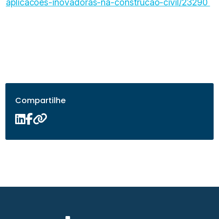
aplicacoes-inovadoras-na-construcao-civil/23290
Compartilhe