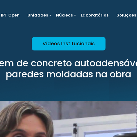
IPT Open
Unidades
Núcleos
Laboratórios
Soluções
Vídeos Institucionais
em de concreto autoadensáve
paredes moldadas na obra