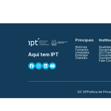
Principais
Institu
Notícias
Qualida
Fomento
Governa
Unidades
SIC/Tra
Aqui tem IPT
Embrapii
Documen
Clientes
Ouvidor
Fale Co
SIC SP
Política de Priv