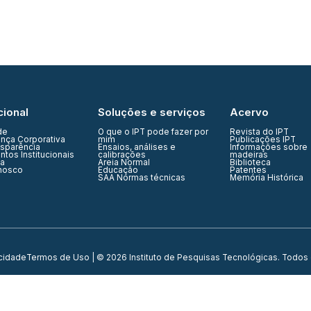
cional
Soluções e serviços
Acervo
de
O que o IPT pode fazer por
Revista do IPT
nça Corporativa
mim
Publicações IPT
nsparência
Ensaios, análises e
Informações sobre
tos Institucionais
calibrações
madeiras
ia
Areia Normal
Biblioteca
nosco
Educação
Patentes
SAA Normas técnicas
Memória Histórica
acidade
Termos de Uso
| © 2026 Instituto de Pesquisas Tecnológicas. Todos 