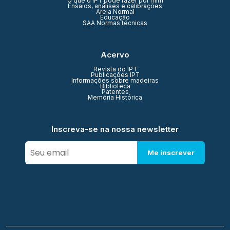
O que o IPT pode fazer por mim
Ensaios, análises e calibrações
Areia Normal
Educação
SAA Normas técnicas
Acervo
Revista do IPT
Publicações IPT
Informações sobre madeiras
Biblioteca
Patentes
Memória Histórica
Inscreva-se na nossa newsletter
Me inscrever