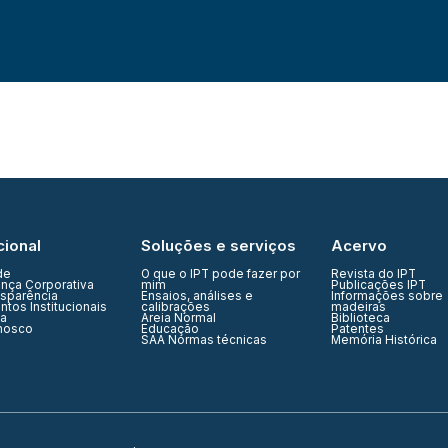
cional
Soluções e serviços
Acervo
de
O que o IPT pode fazer por
Revista do IPT
nça Corporativa
mim
Publicações IPT
nsparência
Ensaios, análises e
Informações sobre
tos Institucionais
calibrações
madeiras
ia
Areia Normal
Biblioteca
nosco
Educação
Patentes
SAA Normas técnicas
Memória Histórica