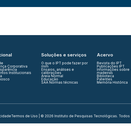
cional
Soluções e serviços
Acervo
de
O que o IPT pode fazer por
Revista do IPT
nça Corporativa
mim
Publicações IPT
nsparência
Ensaios, análises e
Informações sobre
tos Institucionais
calibrações
madeiras
ia
Areia Normal
Biblioteca
nosco
Educação
Patentes
SAA Normas técnicas
Memória Histórica
acidade
Termos de Uso
| © 2026 Instituto de Pesquisas Tecnológicas. Todos 