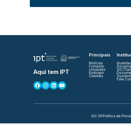
Principais
Institu
Notícias
Qualida
Fomento
Governa
Unidades
SIC/Tra
Aqui tem IPT
Embrapii
Documen
Clientes
Ouvidor
Fale Co
SIC SP
Política de Priv