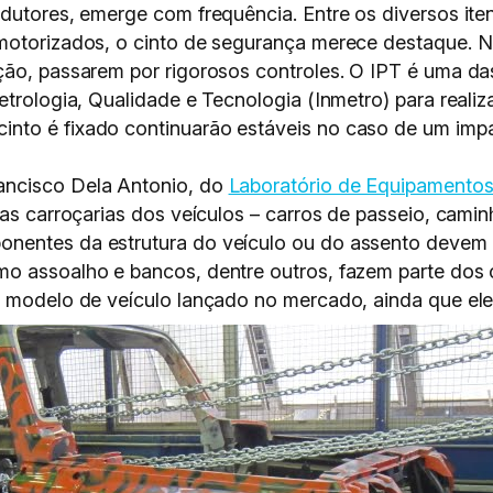
ndutores, emerge com frequência. Entre os diversos ite
motorizados, o cinto de segurança merece destaque. No
ão, passarem por rigorosos controles. O IPT é uma das 
etrologia, Qualidade e Tecnologia (Inmetro) para reali
nto é fixado continuarão estáveis no caso de um imp
ancisco Dela Antonio, do
Laboratório de Equipamentos
nas carroçarias dos veículos – carros de passeio, cami
nentes da estrutura do veículo ou do assento devem e
mo assoalho e bancos, dentre outros, fazem parte dos 
o modelo de veículo lançado no mercado, ainda que ele