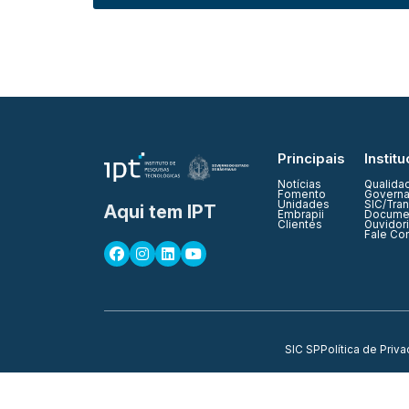
Principais
Institu
Notícias
Qualida
Fomento
Governa
Unidades
SIC/Tra
Aqui tem IPT
Embrapii
Documen
Clientes
Ouvidor
Fale Co
SIC SP
Política de Priv