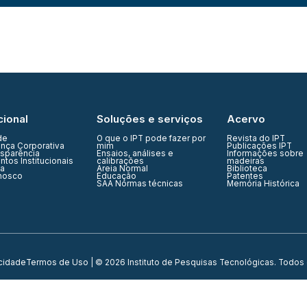
cional
Soluções e serviços
Acervo
de
O que o IPT pode fazer por
Revista do IPT
nça Corporativa
mim
Publicações IPT
nsparência
Ensaios, análises e
Informações sobre
tos Institucionais
calibrações
madeiras
ia
Areia Normal
Biblioteca
nosco
Educação
Patentes
SAA Normas técnicas
Memória Histórica
acidade
Termos de Uso
| © 2026 Instituto de Pesquisas Tecnológicas. Todos 