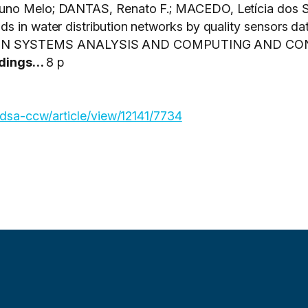
uno Melo; DANTAS, Renato F.; MACEDO, Letícia dos San
s in water distribution networks by quality sensors da
N SYSTEMS ANALYSIS AND COMPUTING AND CONT
edings…
8 p
/wdsa-ccw/article/view/12141/7734