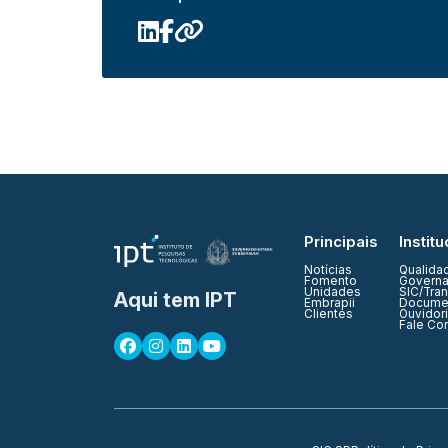
Principais
Institu
Notícias
Qualida
Fomento
Governa
Unidades
SIC/Tra
Aqui tem IPT
Embrapii
Documen
Clientes
Ouvidor
Fale Co