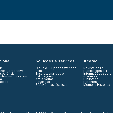
cional
Soluções e serviços
Acervo
de
O que o IPT pode fazer por
Revista do IPT
nça Corporativa
mim
Publicações IPT
nsparência
Ensaios, análises e
Informações sobre
tos Institucionais
calibrações
madeiras
ia
Areia Normal
Biblioteca
nosco
Educação
Patentes
SAA Normas técnicas
Memória Histórica