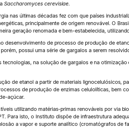
ra
Saccharomyces cerevisiae
.
ia nas últimas décadas fez com que países industrial
nergéticas, principalmente de origem renovável. O Bras
meira geração renomada e bem-estabelecida, utilizand
no desenvolvimento de processo de produção de etanol 
porém, possui uma série de gargalos a serem resolvid
 tecnologias, na solução de gargalos e na otimização 
ção de etanol a partir de materiais lignocelulósicos, 
rocessos de produção de enzimas celulolíticas, bem 
de-açúcar.
veis utilizando matérias-primas renováveis por via bio
. Para isto, o Instituto dispõe de infraestrutura adeq
plosão a vapor e suporte analítico (cromatógrafos de fa