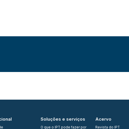
cional
Soluções e serviços
Acervo
de
O que o IPT pode fazer por
Revista do IPT