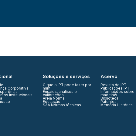
cional
Soluções e serviços
Acervo
de
O que o IPT pode fazer por
Revista do IPT
nça Corporativa
mim
Publicações IPT
nsparência
Ensaios, análises e
Informações sobre
tos Institucionais
calibrações
madeiras
ia
Areia Normal
Biblioteca
nosco
Educação
Patentes
SAA Normas técnicas
Memória Histórica