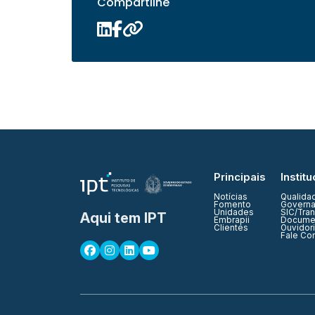
Compartilhe
Principais
Institu
Notícias
Qualida
Fomento
Governa
Unidades
SIC/Tra
Aqui tem IPT
Embrapii
Documen
Clientes
Ouvidor
Fale Co