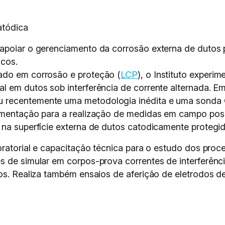
atódica
apoiar o gerenciamento da corrosão externa de dutos 
icos.
ado em corrosão e proteção (
LCP
), o Instituto experi
l em dutos sob interferência de corrente alternada. E
u recentemente uma metodologia inédita e uma sonda C
rumentação para a realização de medidas em campo poss
 na superfície externa de dutos catodicamente protegid
oratorial e capacitação técnica para o estudo dos pro
s de simular em corpos-prova correntes de interferênci
os. Realiza também ensaios de aferição de eletrodos de