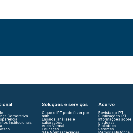
cional
Soluções e serviços
Acervo
de
O que o IPT pode fazer por
Revista do IPT
nça Corporativa
mim
Publicações IPT
nsparência
Ensaios, análises e
Informações sobre
tos Institucionais
calibrações
madeiras
ia
Areia Normal
Biblioteca
nosco
Educação
Patentes
SAA Normas técnicas
Memória Histórica