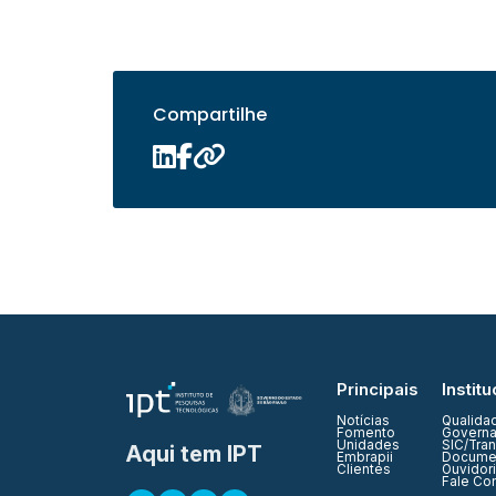
Compartilhe
Principais
Institu
Notícias
Qualida
Fomento
Governa
Unidades
SIC/Tra
Aqui tem IPT
Embrapii
Documen
Clientes
Ouvidor
Fale Co